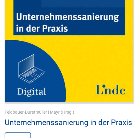
Feldbauer-Durstmüller
|
Mayr
(Hrsg.)
Unternehmenssanierung in der Praxis