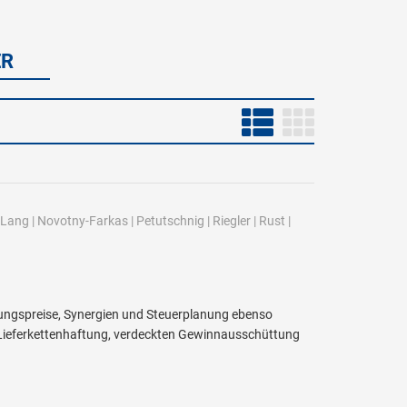
ER
Lang
|
Novotny-Farkas
|
Petutschnig
|
Riegler
|
Rust
|
ngspreise, Synergien und Steuerplanung ebenso
r Lieferkettenhaftung, verdeckten Gewinnausschüttung