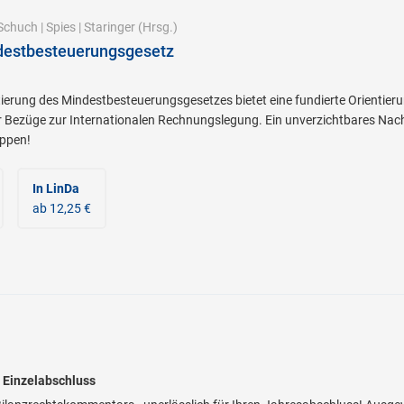
Schuch
|
Spies
|
Staringer
(Hrsg.)
destbesteuerungsgesetz
rung des Mindestbesteuerungsgesetzes bietet eine fundierte Orientieru
r Bezüge zur Internationalen Rechnungslegung. Ein unverzichtbares Nac
ppen!
In LinDa
ab 12,25 €
 Einzelabschluss