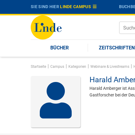
SIE SIND HIER
LINDE CAMPUS
BUCHBE
BÜCHER
ZEITSCHRIFTEN
|
|
|
|
Startseite
Campus
Kategorien
Webinare & Livestreams
Harald Amber
Harald Amberger ist Assi
Gastforscher bei der D