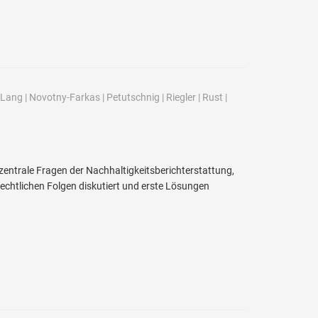
Lang
|
Novotny-Farkas
|
Petutschnig
|
Riegler
|
Rust
|
 zentrale Fragen der Nachhaltigkeitsberichterstattung,
echtlichen Folgen diskutiert und erste Lösungen