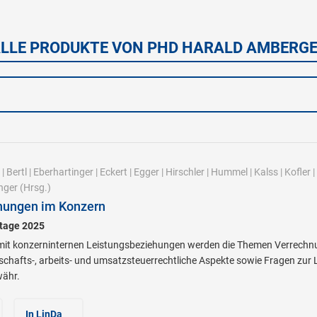
LLE PRODUKTE VON PHD HARALD AMBERG
|
Bertl
|
Eberhartinger
|
Eckert
|
Egger
|
Hirschler
|
Hummel
|
Kalss
|
Kofler
|
nger
(Hrsg.)
hungen im Konzern
stage 2025
 konzerninternen Leistungsbeziehungen werden die Themen Verrechnu
lschafts-, arbeits- und umsatzsteuerrechtliche Aspekte sowie Fragen zu
währ.
In LinDa