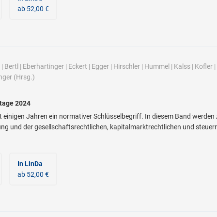
ab 52,00 €
|
Bertl
|
Eberhartinger
|
Eckert
|
Egger
|
Hirschler
|
Hummel
|
Kalss
|
Kofler
|
nger
(Hrsg.)
stage 2024
eit einigen Jahren ein normativer Schlüsselbegriff. In diesem Band werden
ng und der gesellschaftsrechtlichen, kapitalmarktrechtlichen und steuerr
In LinDa
ab 52,00 €