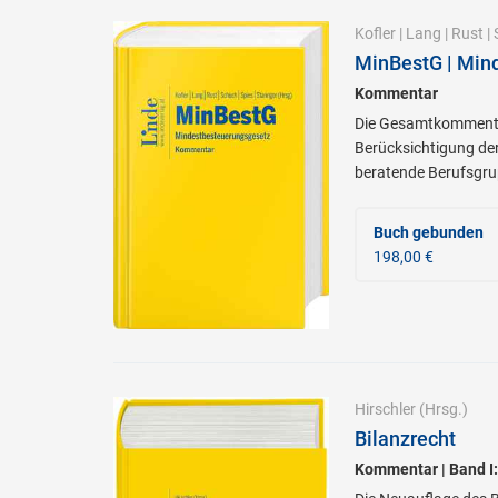
Kofler
|
Lang
|
Rust
|
MinBestG | Min
Kommentar
Die Gesamtkommentie
Berücksichtigung de
beratende Berufsgru
Buch gebunden
198,00 €
Hirschler
(Hrsg.)
Bilanzrecht
Kommentar | Band I: