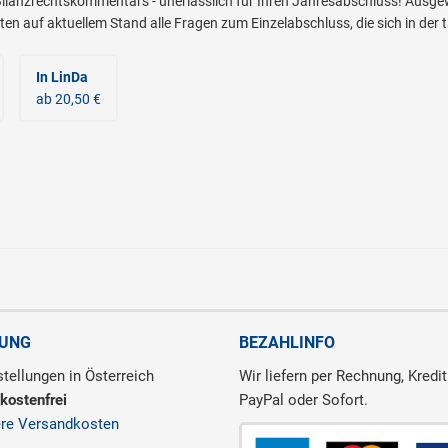
Bilanzrechtskommentars - unerlässlich für Ihren Jahresabschluss! Ausg
en auf aktuellem Stand alle Fragen zum Einzelabschluss, die sich in de
In LinDa
ab 20,50 €
RUNG
BEZAHLINFO
tellungen in Österreich
Wir liefern per Rechnung, Kredit
kostenfrei
PayPal oder Sofort.
ere Versandkosten