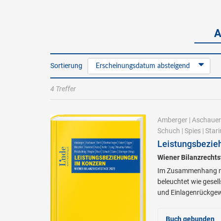
A
Sortierung
Erscheinungsdatum absteigend
4 Treffer
Amberger
|
Aschauer
Schuch
|
Spies
|
Stari
Leistungsbezie
Wiener Bilanzrecht
Im Zusammenhang mit
beleuchtet wie gesel
und Einlagenrückge
Buch gebunden