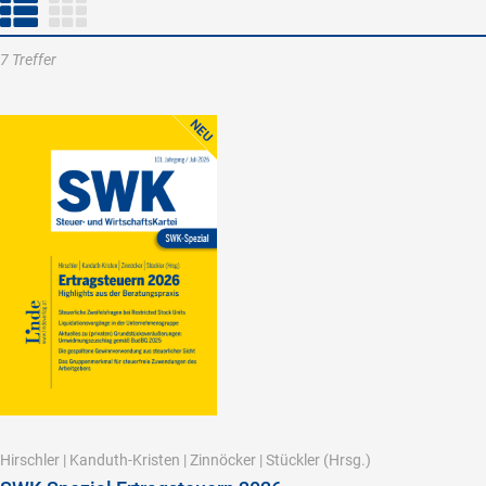
7 Treffer
Hirschler
|
Kanduth-Kristen
|
Zinnöcker
|
Stückler
(Hrsg.)