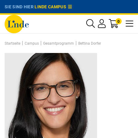
SIE SIND HIER
LINDE CAMPUS
0
|
|
|
Startseite
Campus
Gesamtprogramm
Bettina Dorfer