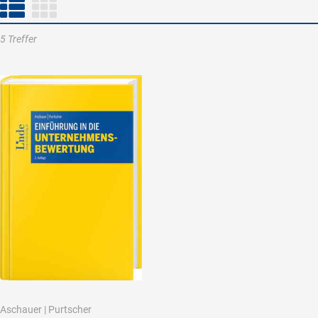
5 Treffer
Aschauer
|
Purtscher