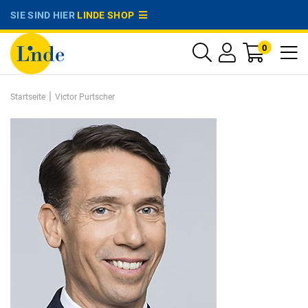
SIE SIND HIER
LINDE SHOP
0
|
Startseite
Victor Purtscher