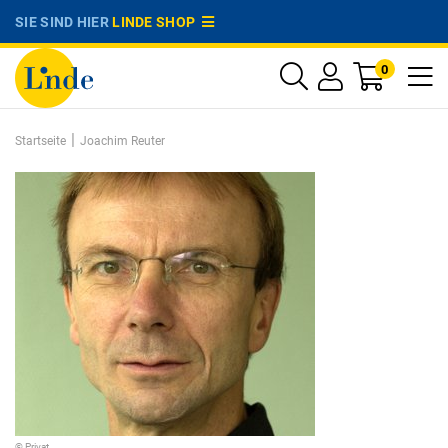
SIE SIND HIER
LINDE SHOP
0
|
Startseite
Joachim Reuter
© Privat