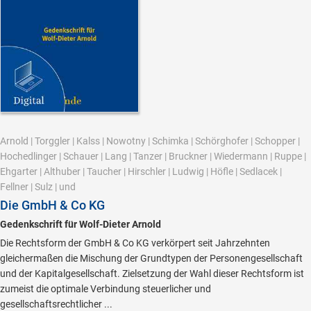
Arnold
|
Torggler
|
Kalss
|
Nowotny
|
Schimka
|
Schörghofer
|
Schopper
|
Hochedlinger
|
Schauer
|
Lang
|
Tanzer
|
Bruckner
|
Wiedermann
|
Ruppe
|
Ehgarter
|
Althuber
|
Taucher
|
Hirschler
|
Ludwig
|
Höfle
|
Sedlacek
|
Fellner
|
Sulz
|
und
Die GmbH & Co KG
Gedenkschrift für Wolf-Dieter Arnold
Die Rechtsform der GmbH & Co KG verkörpert seit Jahrzehnten
gleichermaßen die Mischung der Grundtypen der Personengesellschaft
und der Kapitalgesellschaft. Zielsetzung der Wahl dieser Rechtsform ist
zumeist die optimale Verbindung steuerlicher und
gesellschaftsrechtlicher ...