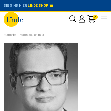
SIE SIND HIER
LINDE SHOP
0
|
Startseite
Matthias Schimka