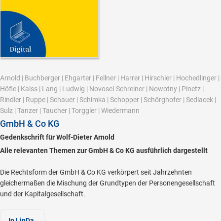
Arnold
|
Buchberger
|
Ehgarter
|
Fellner
|
Harrer
|
Hirschler
|
Hochedlinger
|
Höfle
|
Kalss
|
Lang
|
Ludwig
|
Novosel-Schreiner
|
Nowotny
|
Pinetz
|
Rindler
|
Ruppe
|
Schauer
|
Schimka
|
Schopper
|
Schörghofer
|
Sedlacek
|
Sulz
|
Tanzer
|
Taucher
|
Torggler
|
Wiedermann
GmbH & Co KG
Gedenkschrift für Wolf-Dieter Arnold
Alle relevanten Themen zur GmbH & Co KG ausführlich dargestellt
Die Rechtsform der GmbH & Co KG verkörpert seit Jahrzehnten
gleichermaßen die Mischung der Grundtypen der Personengesellschaft
und der Kapitalgesellschaft.
In LinDa