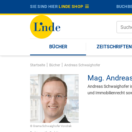
SIE SIND HIER
LINDE SHOP
BUCHBE
BÜCHER
ZEITSCHRIFTEN
|
|
Startseite
Bücher
Andreas Schwaighofer
Mag.
Andreas
Andreas Schwaighofer i
und Immobilienrecht so
© Grama Schwaighofer Vondrak