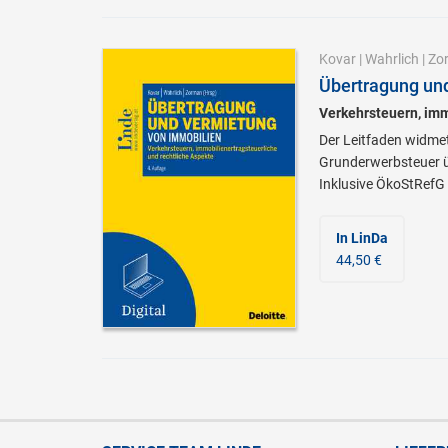
Kovar
|
Wahrlich
|
Zo
Übertragung un
Verkehrsteuern, imm
Der Leitfaden widmet
Grunderwerbsteuer ü
Inklusive ÖkoStRefG
In LinDa
44,50 €