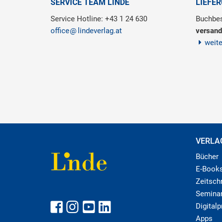
SERVICE TEAM LINDE
LIEFE
Service Hotline: +43 1 24 630
Buchbes
office
lindeverlag.at
versand
weit
VERLA
Bücher
E-Book
Zeitschr
Semina
Digital
Apps