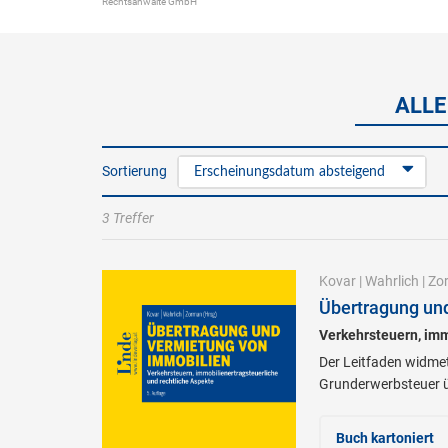
Rechtsanwälte GmbH
ALLE
Sortierung
Erscheinungsdatum absteigend
3 Treffer
Kovar
|
Wahrlich
|
Zo
Übertragung un
Verkehrsteuern, imm
Der Leitfaden widmet
Grunderwerbsteuer üb
Buch kartoniert