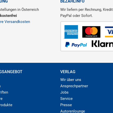
RUNG
BEZAHLINFO
tellungen in Österreich
Wir liefern per Rechnung, Kredit
kostenfrei
PayPal oder Sofort.
ere Versandkosten
GSANGEBOT
VERLAG
Wir über uns
s
Ansprechpartner
iften
Jobs
re
Service
produkte
Presse
Autorenlounge