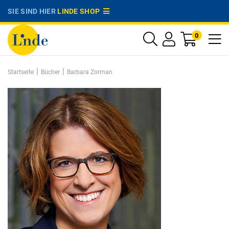
SIE SIND HIER
LINDE SHOP
0
|
|
Startseite
Bücher
Barbara Zorman