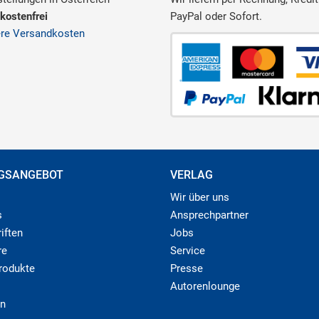
kostenfrei
PayPal oder Sofort.
ere Versandkosten
GSANGEBOT
VERLAG
Wir über uns
s
Ansprechpartner
iften
Jobs
re
Service
produkte
Presse
Autorenlounge
n