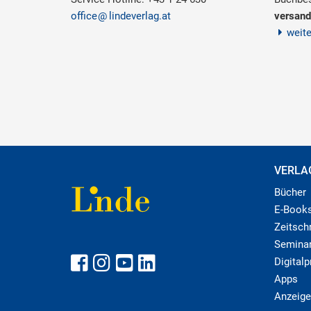
office
lindeverlag.at
versand
weit
VERLA
Bücher
E-Book
Zeitschr
Semina
Digital
Apps
Anzeige