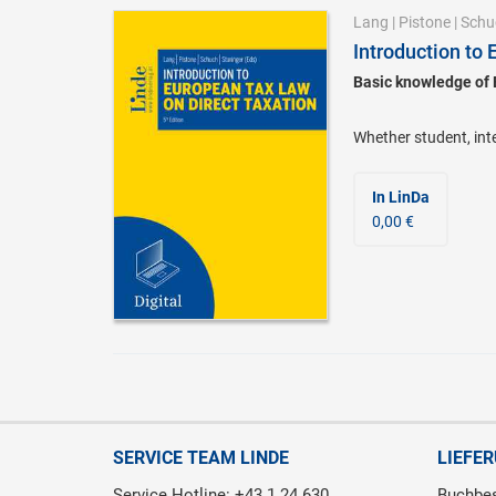
Lang
|
Pistone
|
Schu
Introduction to
Basic knowledge of
Whether student, inte
In LinDa
0,00 €
SERVICE TEAM LINDE
LIEFE
Service Hotline: +43 1 24 630
Buchbes