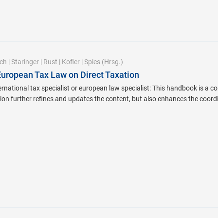
ch
|
Staringer
|
Rust
|
Kofler
|
Spies
(Hrsg.)
 European Tax Law on Direct Taxation
rnational tax specialist or european law specialist: This handbook is a 
ion further refines and updates the content, but also enhances the coordi