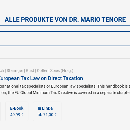
ALLE PRODUKTE VON DR. MARIO TENORE
ch
|
Staringer
|
Rust
|
Kofler
|
Spies
(Hrsg.)
 European Tax Law on Direct Taxation
ternational tax specialists or European law specialists: This handbook is
ition, the EU Global Minimum Tax Directive is covered in a separate chapter
E-Book
In LinDa
49,99 €
ab 71,00 €