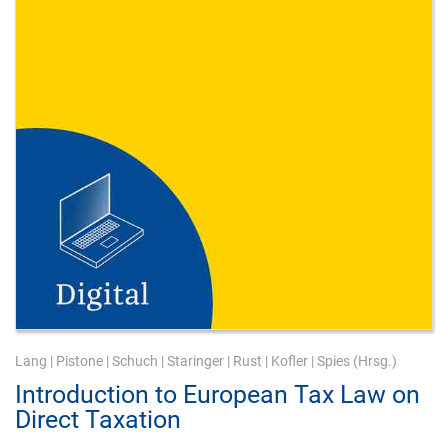
Lang
|
Pistone
|
Schuch
|
Staringer
|
Rust
|
Kofler
|
Spies
(Hrsg.)
Introduction to European Tax Law on
Direct Taxation