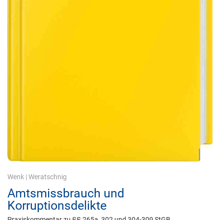
Wenk
|
Weratschnig
Amtsmissbrauch und
Korruptionsdelikte
Praxiskommentar zu §§ 265a, 302 und 304-309 StGB