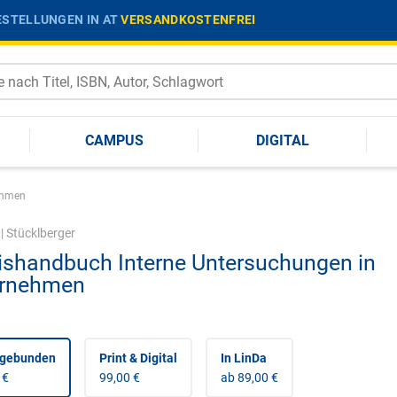
STELLUNGEN IN AT
VERSANDKOSTENFREI
CAMPUS
DIGITAL
ehmen
|
Stücklberger
ishandbuch Interne Untersuchungen in
ernehmen
 gebunden
Print & Digital
In LinDa
 €
99,00 €
ab 89,00 €