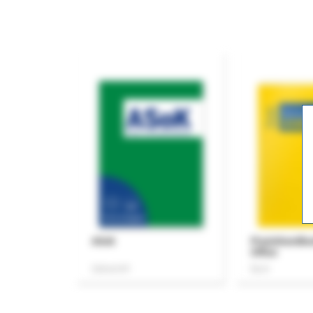
ASok
Praxishandb
Office
Zeitschrift
Buch