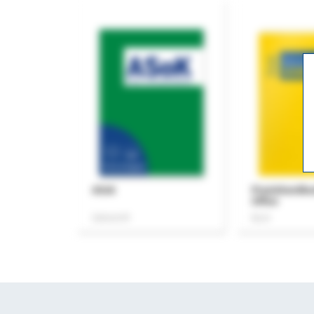
ASok
Praxishandb
Office
Zeitschrift
Buch