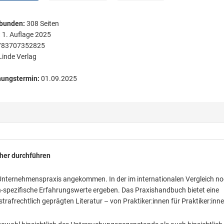
bunden
:
308
Seiten
:
1. Auflage 2025
783707352825
Linde Verlag
nungstermin:
01.09.2025
cher durchführen
 Unternehmenspraxis angekommen. In der im internationalen Vergleich n
ch-spezifische Erfahrungswerte ergeben. Das Praxishandbuch bietet eine
trafrechtlich geprägten Literatur – von Praktiker:innen für Praktiker:inne