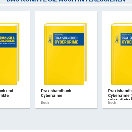
uch und
Praxishandbuch
Praxishandb
likte
Cybercrime
Cybercrime 
Print&digital
Buch
Buch