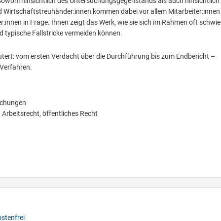
owohl hinsichtlich des Untersuchungsgegenstands als auch hinsichtlich
Wirtschaftstreuhänder:innen kommen dabei vor allem Mitarbeiter:innen
r:innen in Frage. Ihnen zeigt das Werk, wie sie sich im Rahmen oft schwie
 typische Fallstricke vermeiden können.
utert: vom ersten Verdacht über die Durchführung bis zum Endbericht –
 Verfahren.
suchungen
, Arbeitsrecht, öffentliches Recht
stenfrei