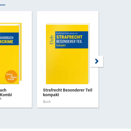
uch
Strafrecht Besonderer Teil
JGG |
(Kombi
kompakt
Jugendgeri
)
Buch
Buch