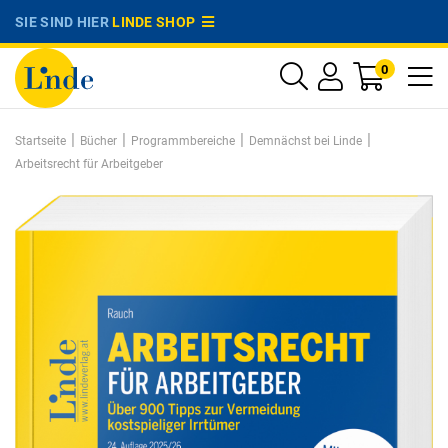
SIE SIND HIER
LINDE SHOP
0
|
|
|
|
Startseite
Bücher
Programmbereiche
Demnächst bei Linde
Arbeitsrecht für Arbeitgeber