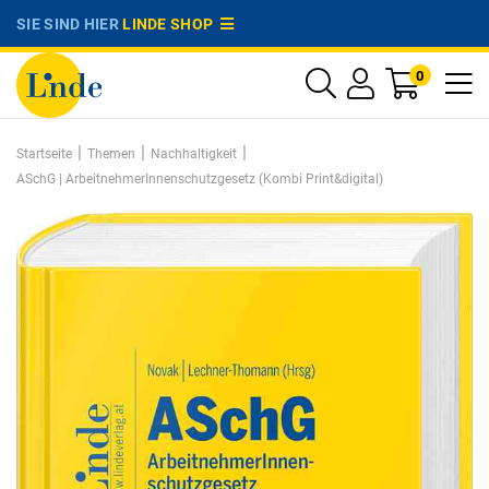
SIE SIND HIER
LINDE SHOP
0
|
|
|
Startseite
Themen
Nachhaltigkeit
ASchG | ArbeitnehmerInnenschutzgesetz (Kombi Print&digital)