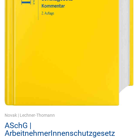
Novak
|
Lechner-Thomann
ASchG |
ArbeitnehmerInnenschutzgesetz