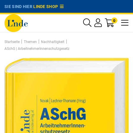
SIE SIND HIER
LINDE SHOP
0
|
|
|
Startseite
Themen
Nachhaltigkeit
ASchG | ArbeitnehmerInnenschutzgesetz