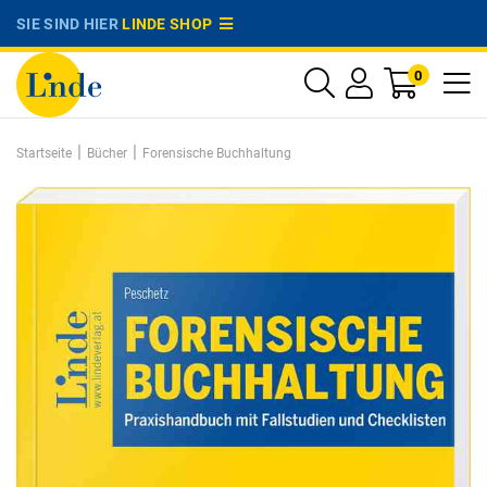
SIE SIND HIER
LINDE SHOP
0
|
|
Startseite
Bücher
Forensische Buchhaltung