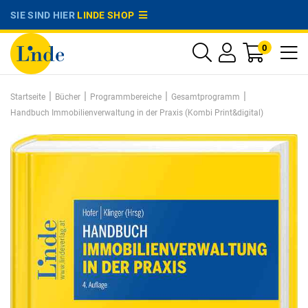
SIE SIND HIER
LINDE SHOP
0
|
|
|
|
Startseite
Bücher
Programmbereiche
Gesamtprogramm
Handbuch Immobilienverwaltung in der Praxis (Kombi Print&digital)