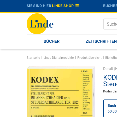
SIE SIND HIER
LINDE SHOP
BUCHBE
BÜCHER
ZEITSCHRIFTEN
|
|
|
Startseite
Linde Digitalprodukte
Produktübersicht
Biblioth
Doralt
(H
KODE
Steu
Kodex des
Buch 
60,00