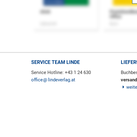
ASok
Praxishandb
Office
Zeitschrift
Buch
SERVICE TEAM LINDE
LIEFE
Service Hotline: +43 1 24 630
Buchbes
office
lindeverlag.at
versand
weit