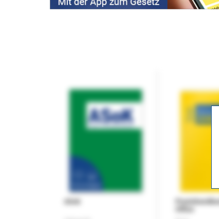
ASok
Praxishandb
Office