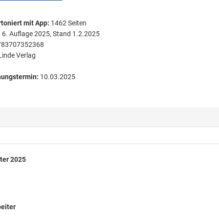
toniert
mit App:
1462
Seiten
:
6. Auflage 2025, Stand 1.2.2025
783707352368
Linde Verlag
nungstermin:
10.03.2025
ter 2025
eiter