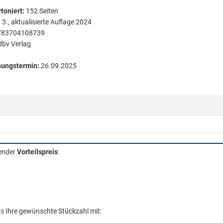
toniert
:
152
Seiten
:
3., aktualisierte Auflage 2024
783704108739
dbv Verlag
nungstermin:
26.09.2025
gender
Vorteilspreis
:
ns Ihre gewünschte Stückzahl mit: