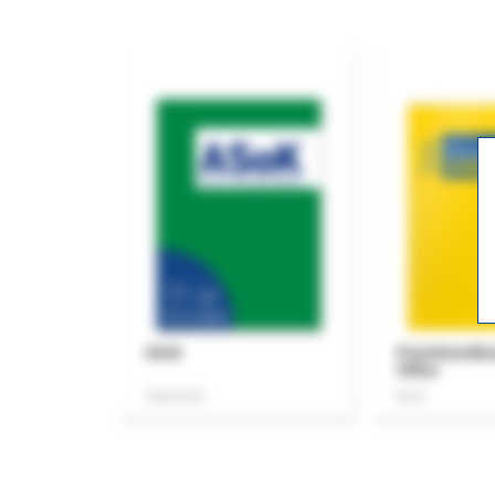
ASok
Praxishandb
Office
Zeitschrift
Buch