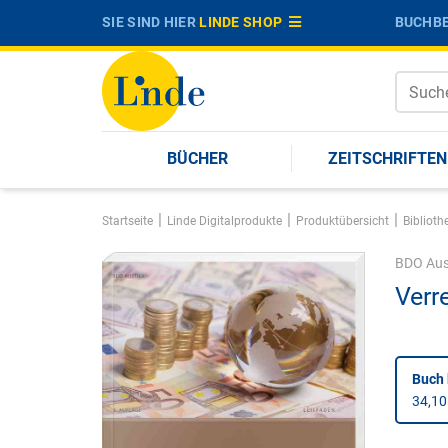
SIE SIND HIER
LINDE SHOP
BUCHBE
BÜCHER
ZEITSCHRIFTEN
|
|
|
Startseite
Linde Digitalprodukte
Produktübersicht
Biblioth
BDO Aus
Verr
Buch 
34,10