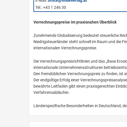
E-Mail:
office@lindeverlag.at
Tel.: +43 1 246 30
Verrechnungspreise im praxisnahen Überblick
Zunehmende Globalisierung bedeutet steuerliche Rec
Niedrigsteuerländer steht schnell im Raum und die 
internationalen Verrechnungspreise.
Die Verrechnungspreisrichtlinien und das „Base Erosi
internationale Unternehmensstrukturen betriebswirtsc
Den fremdüblichen Verrechnungspreis zu finden, ist al
Der endgültige Erfolg einer Verrechnungspreisanalyse 
bewährte Leitfaden gibt einen praxisgerechten Einbl
Verfahrensabläufen.
Länderspezifische Besonderheiten in Deutschland, d