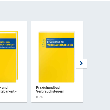
- und
Praxishandbuch
CJEU - Rec
tsbarkeit -
Verbrauchsteuern
Developmen
Taxation 2
Buch
Buch