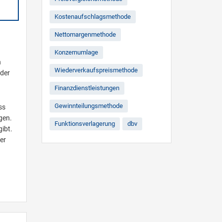
Kostenaufschlagsmethode
Nettomargenmethode
Konzernumlage
n
Wiederverkaufspreismethode
 der
Finanzdienstleistungen
Gewinnteilungsmethode
ss
gen.
Funktionsverlagerung
dbv
gibt.
er