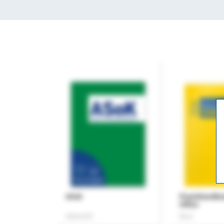
ASok
Praxishandb
Office
Zeitschrift
Buch