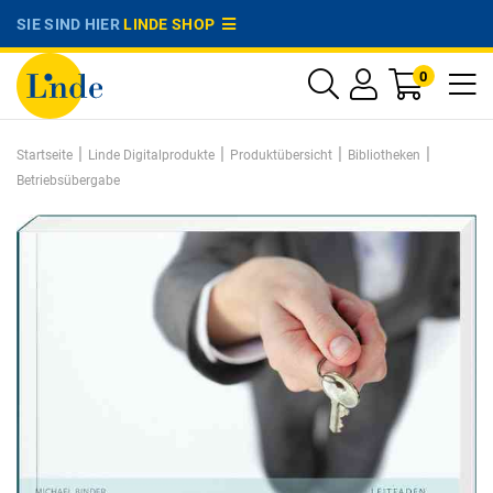
SIE SIND HIER
LINDE SHOP
0
|
|
|
|
Startseite
Linde Digitalprodukte
Produktübersicht
Bibliotheken
Betriebsübergabe