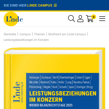
SIE SIND HIER
LINDE CAMPUS
0
|
|
|
|
Startseite
Campus
Themen
Strafrecht am Linde Campus
Leistungsbeziehungen im Konzern