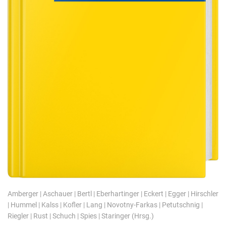
Amberger
|
Aschauer
|
Bertl
|
Eberhartinger
|
Eckert
|
Egger
|
Hirschler
|
Hummel
|
Kalss
|
Kofler
|
Lang
|
Novotny-Farkas
|
Petutschnig
|
Riegler
|
Rust
|
Schuch
|
Spies
|
Staringer
(Hrsg.)