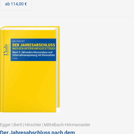
ab 114,00 €
Egger
|
Bertl
|
Hirschler
|
Mittelbach-Hörmanseder
Der Jahresabschluss nach dem