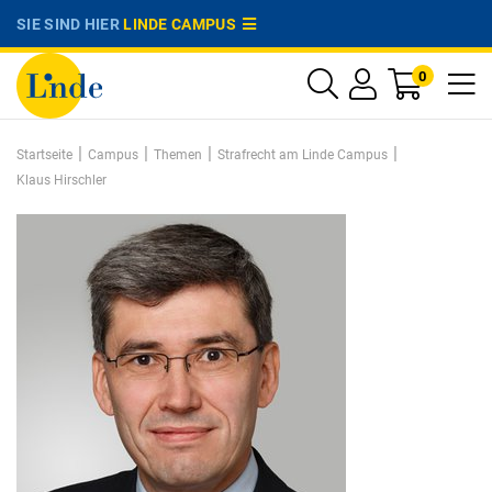
SIE SIND HIER
LINDE CAMPUS
0
|
|
|
|
Startseite
Campus
Themen
Strafrecht am Linde Campus
Klaus Hirschler