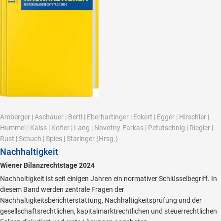
Amberger
|
Aschauer
|
Bertl
|
Eberhartinger
|
Eckert
|
Egger
|
Hirschler
|
Hummel
|
Kalss
|
Kofler
|
Lang
|
Novotny-Farkas
|
Petutschnig
|
Riegler
|
Rust
|
Schuch
|
Spies
|
Staringer
(Hrsg.)
Nachhaltigkeit
Wiener Bilanzrechtstage 2024
Nachhaltigkeit ist seit einigen Jahren ein normativer Schlüsselbegriff. In
diesem Band werden zentrale Fragen der
Nachhaltigkeitsberichterstattung, Nachhaltigkeitsprüfung und der
gesellschaftsrechtlichen, kapitalmarktrechtlichen und steuerrechtlichen