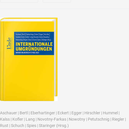
Aschauer
|
Bertl
|
Eberhartinger
|
Eckert
|
Egger
|
Hirschler
|
Hummel
|
Kalss
|
Kofler
|
Lang
|
Novotny-Farkas
|
Nowotny
|
Petutschnig
|
Riegler
|
Rust
|
Schuch
|
Spies
|
Staringer
(Hrsg.)