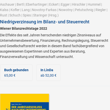
Aschauer
|
Bertl
|
Eberhartinger
|
Eckert
|
Egger
|
Hirschler
|
Hummel
|
Kalss
|
Kofler
|
Lang
|
Novotny-Farkas
|
Nowotny
|
Petutschnig
|
Riegler
|
Rust
|
Schuch
|
Spies
|
Staringer
(Hrsg.)
Niedrigverzinsung im Bilanz- und Steuerrecht
Wiener Bilanzrechtstage 2022
Die Effekte des seit Jahren herrschenden niedrigen Zinsniveaus auf
Unternehmensbewertung, Finanzierung, Rechnungslegung, Steuerrecht
und Gesellschaftsrecht werden in diesem Band fachübergreifend von
ausgewiesenen Expertinnen und Experten aus Beratung,
Finanzverwaltung und Wissenschaft untersucht.
Buch gebunden
In LinDa
65,00 €
ab 52,00 €