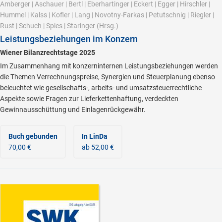
Amberger
|
Aschauer
|
Bertl
|
Eberhartinger
|
Eckert
|
Egger
|
Hirschler
|
Hummel
|
Kalss
|
Kofler
|
Lang
|
Novotny-Farkas
|
Petutschnig
|
Riegler
|
Rust
|
Schuch
|
Spies
|
Staringer
(Hrsg.)
Leistungsbeziehungen im Konzern
Wiener Bilanzrechtstage 2025
Im Zusammenhang mit konzerninternen Leistungsbeziehungen werden
die Themen Verrechnungspreise, Synergien und Steuerplanung ebenso
beleuchtet wie gesellschafts-, arbeits- und umsatzsteuerrechtliche
Aspekte sowie Fragen zur Lieferkettenhaftung, verdeckten
Gewinnausschüttung und Einlagenrückgewähr.
Buch gebunden
In LinDa
70,00 €
ab 52,00 €