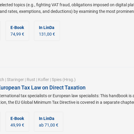
lected topics (e.g., fighting VAT fraud, obligations imposed on digital pl
 and rates, exemptions, and deductions) by examining the most prominen
E-Book
In LinDa
74,99 €
131,00 €
ch
|
Staringer
|
Rust
|
Kofler
|
Spies
(Hrsg.)
 European Tax Law on Direct Taxation
ternational tax specialists or European law specialists: This handbook is
ition, the EU Global Minimum Tax Directive is covered in a separate chapter
E-Book
In LinDa
49,99 €
ab 71,00 €