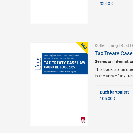
92,00 €
Kofler
|
Lang
|
Rust
|
Tax Treaty Case
Series on Internati
This book is a unique
in the area of tax tr
Buch kartoniert
105,00 €