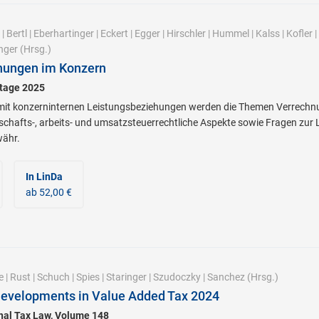
|
Bertl
|
Eberhartinger
|
Eckert
|
Egger
|
Hirschler
|
Hummel
|
Kalss
|
Kofler
|
nger
(Hrsg.)
hungen im Konzern
stage 2025
 konzerninternen Leistungsbeziehungen werden die Themen Verrechnu
lschafts-, arbeits- und umsatzsteuerrechtliche Aspekte sowie Fragen zu
währ.
In LinDa
ab 52,00 €
e
|
Rust
|
Schuch
|
Spies
|
Staringer
|
Szudoczky
|
Sanchez
(Hrsg.)
Developments in Value Added Tax 2024
onal Tax Law, Volume 148