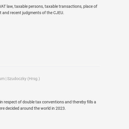
AT law, taxable persons, taxable transactions, place of
t and recent judgments of the CJEU.
um
|
Szudoczky
(Hrsg.)
in respect of double tax conventions and thereby fills a
were decided around the world in 2023.