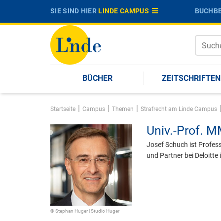
SIE SIND HIER
LINDE CAMPUS
BUCHBE
BÜCHER
ZEITSCHRIFTEN
|
|
|
Startseite
Campus
Themen
Strafrecht am Linde Campus
Univ.-Prof. M
Josef Schuch ist Profess
und Partner bei Deloitte 
© Stephan Huger | Studio Huger