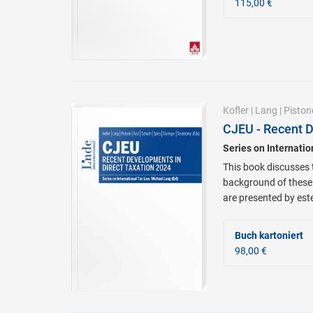
115,00 €
Kofler
|
Lang
|
Piston
CJEU - Recent D
Series on Internati
This book discusses t
background of these 
are presented by est
Buch kartoniert
98,00 €