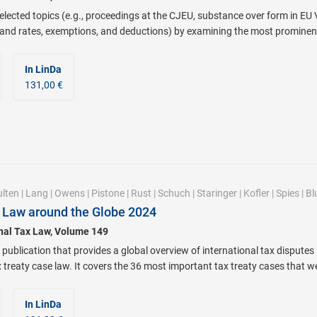
lected topics (e.g., proceedings at the CJEU, substance over form in EU V
 and rates, exemptions, and deductions) by examining the most prominen
In LinDa
131,00 €
lten
|
Lang
|
Owens
|
Pistone
|
Rust
|
Schuch
|
Staringer
|
Kofler
|
Spies
|
Bl
 Law around the Globe 2024
onal Tax Law, Volume 149
 publication that provides a global overview of international tax disputes 
x treaty case law. It covers the 36 most important tax treaty cases that 
In LinDa