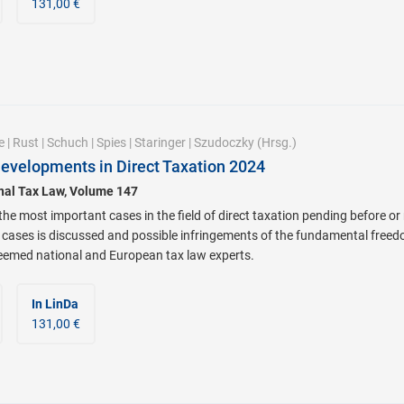
131,00 €
e
|
Rust
|
Schuch
|
Spies
|
Staringer
|
Szudoczky
(Hrsg.)
evelopments in Direct Taxation 2024
onal Tax Law, Volume 147
he most important cases in the field of direct taxation pending before or
cases is discussed and possible infringements of the fundamental freed
eemed national and European tax law experts.
In LinDa
131,00 €