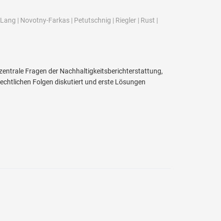
Lang
|
Novotny-Farkas
|
Petutschnig
|
Riegler
|
Rust
|
 zentrale Fragen der Nachhaltigkeitsberichterstattung,
echtlichen Folgen diskutiert und erste Lösungen