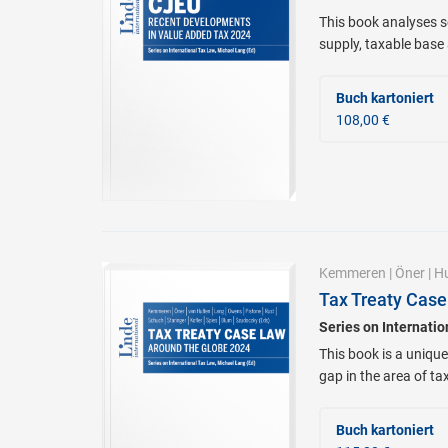
This book analyses se
supply, taxable base
Buch kartoniert
108,00 €
Kemmeren
|
Öner
|
Hu
Tax Treaty Case
Series on Internati
This book is a unique
gap in the area of ta
Buch kartoniert