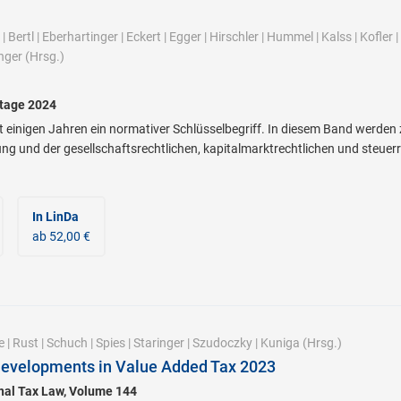
|
Bertl
|
Eberhartinger
|
Eckert
|
Egger
|
Hirschler
|
Hummel
|
Kalss
|
Kofler
|
nger
(Hrsg.)
stage 2024
eit einigen Jahren ein normativer Schlüsselbegriff. In diesem Band werden
ng und der gesellschaftsrechtlichen, kapitalmarktrechtlichen und steuerr
In LinDa
ab 52,00 €
e
|
Rust
|
Schuch
|
Spies
|
Staringer
|
Szudoczky
|
Kuniga
(Hrsg.)
Developments in Value Added Tax 2023
onal Tax Law, Volume 144