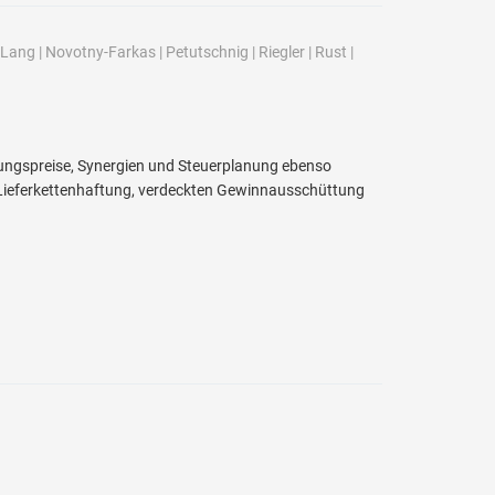
Lang
|
Novotny-Farkas
|
Petutschnig
|
Riegler
|
Rust
|
ngspreise, Synergien und Steuerplanung ebenso
r Lieferkettenhaftung, verdeckten Gewinnausschüttung