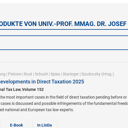
ODUKTE VON UNIV.-PROF. MMAG. DR. JOSE
ang
|
Pistone
|
Rust
|
Schuch
|
Spies
|
Staringer
|
Szudoczky
(Hrsg.)
evelopments in Direct Taxation 2025
onal Tax Law, Volume 152
he most important cases in the field of direct taxation pending before or
cases is discussed and possible infringements of the fundamental freedo
d national and European tax law experts.
E-Book
In LinDa