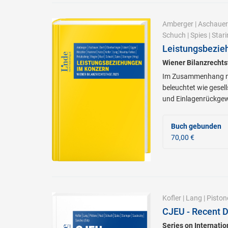
Amberger
|
Aschauer
Schuch
|
Spies
|
Stari
Leistungsbezie
Wiener Bilanzrecht
Im Zusammenhang mit
beleuchtet wie gesel
und Einlagenrückge
Buch gebunden
70,00 €
Kofler
|
Lang
|
Piston
CJEU - Recent 
Series on Internati