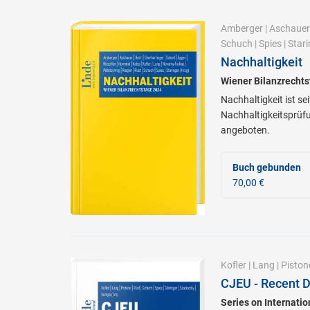
Amberger
|
Aschauer
Schuch
|
Spies
|
Stari
Nachhaltigkeit
Wiener Bilanzrecht
Nachhaltigkeit ist s
Nachhaltigkeitsprüfu
angeboten.
Buch gebunden
70,00 €
Kofler
|
Lang
|
Piston
CJEU - Recent 
Series on Internati