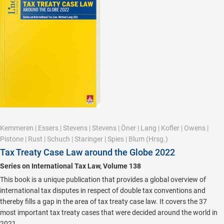
Kemmeren
|
Essers
|
Stevens
|
Stevens
|
Öner
|
Lang
|
Kofler
|
Owens
|
Pistone
|
Rust
|
Schuch
|
Staringer
|
Spies
|
Blum
(Hrsg.)
Tax Treaty Case Law around the Globe 2022
Series on International Tax Law, Volume 138
This book is a unique publication that provides a global overview of
international tax disputes in respect of double tax conventions and
thereby fills a gap in the area of tax treaty case law. It covers the 37
most important tax treaty cases that were decided around the world in
2021.