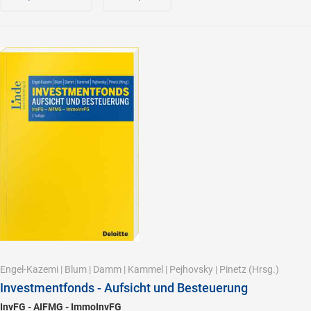
Engel-Kazemi
|
Blum
|
Damm
|
Kammel
|
Pejhovsky
|
Pinetz
(Hrsg.)
Investmentfonds - Aufsicht und Besteuerung
InvFG - AIFMG - ImmoInvFG