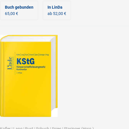
Buch gebunden
In LinDa
65,00 €
ab 52,00 €
Kofler
|
Lang
|
Rust
|
Schuch
|
Spies
|
Staringer
(Hrsg.)