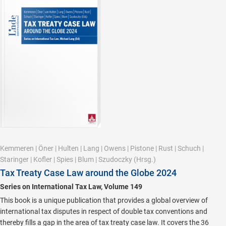
Kemmeren
|
Öner
|
Hulten
|
Lang
|
Owens
|
Pistone
|
Rust
|
Schuch
|
Staringer
|
Kofler
|
Spies
|
Blum
|
Szudoczky
(Hrsg.)
Tax Treaty Case Law around the Globe 2024
Series on International Tax Law, Volume 149
This book is a unique publication that provides a global overview of
international tax disputes in respect of double tax conventions and
thereby fills a gap in the area of tax treaty case law. It covers the 36