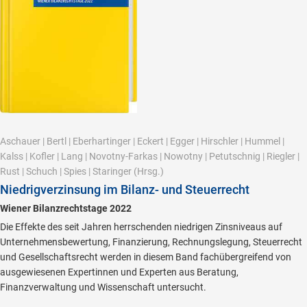
Aschauer
|
Bertl
|
Eberhartinger
|
Eckert
|
Egger
|
Hirschler
|
Hummel
|
Kalss
|
Kofler
|
Lang
|
Novotny-Farkas
|
Nowotny
|
Petutschnig
|
Riegler
|
Rust
|
Schuch
|
Spies
|
Staringer
(Hrsg.)
Niedrigverzinsung im Bilanz- und Steuerrecht
Wiener Bilanzrechtstage 2022
Die Effekte des seit Jahren herrschenden niedrigen Zinsniveaus auf
Unternehmensbewertung, Finanzierung, Rechnungslegung, Steuerrecht
und Gesellschaftsrecht werden in diesem Band fachübergreifend von
ausgewiesenen Expertinnen und Experten aus Beratung,
Finanzverwaltung und Wissenschaft untersucht.