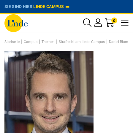
SIE SIND HIER
LINDE CAMPUS
0
|
|
|
|
Startseite
Campus
Themen
Strafrecht am Linde Campus
Daniel Blum