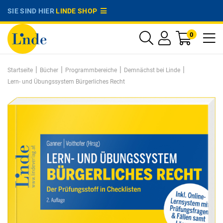
SIE SIND HIER
LINDE SHOP
0
|
|
|
|
Startseite
Bücher
Programmbereiche
Demnächst bei Linde
Lern- und Übungssystem Bürgerliches Recht