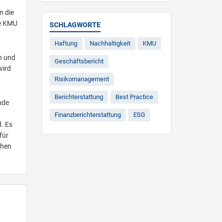
n die
le KMU
SCHLAGWORTE
Haftung
Nachhaltigkeit
KMU
en und
Geschäftsbericht
wird
Risikomanagement
Berichterstattung
Best Practice
nde
Finanzberichterstattung
ESG
. Es
für
chen