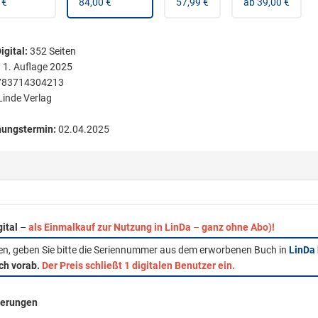
 €
84,00 €
57,99 €
ab 39,00 €
igital
:
352
Seiten
:
1. Auflage 2025
783714304213
Linde Verlag
nungstermin:
02.04.2025
gital
–
als Einmalkauf zur Nutzung in LinDa
–
ganz ohne Abo)!
fen, geben Sie bitte die Seriennummer aus dem erworbenen Buch in
LinDa
ich vorab.
Der Preis schließt 1 digitalen Benutzer ein.
rderungen