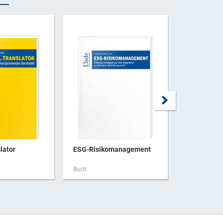
lator
ESG-Risikomanagement
Forensisch
Buch
Buch