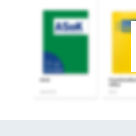
ASok
Praxishandb
Office
Zeitschrift
Buch