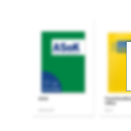
ASok
Praxishandb
Office
Zeitschrift
Buch