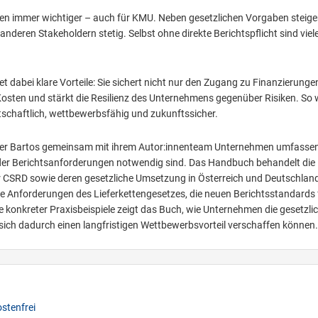
en immer wichtiger – auch für KMU. Neben gesetzlichen Vorgaben steige
nderen Stakeholdern stetig. Selbst ohne direkte Berichtspflicht sind vie
t dabei klare Vorteile: Sie sichert nicht nur den Zugang zu Finanzierung
 Kosten und stärkt die Resilienz des Unternehmens gegenüber Risiken. So 
tschaftlich, wettbewerbsfähig und zukunftssicher.
eter Bartos gemeinsam mit ihrem Autor:innenteam Unternehmen umfasse
der Berichtsanforderungen notwendig sind. Das Handbuch behandelt die
 CSRD sowie deren gesetzliche Umsetzung in Österreich und Deutschland
ie Anforderungen des Lieferkettengesetzes, die neuen Berichtsstandards 
 konkreter Praxisbeispiele zeigt das Buch, wie Unternehmen die gesetzli
 sich dadurch einen langfristigen Wettbewerbsvorteil verschaffen können.
stenfrei