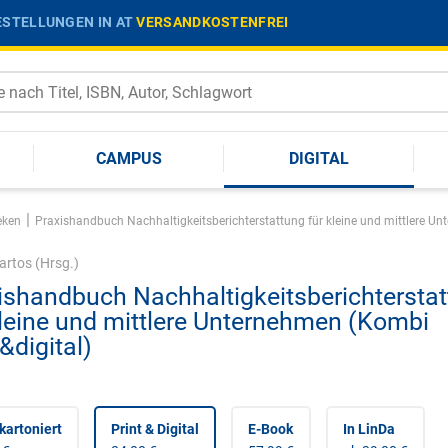
STELLUNGEN IN AT
VERSANDKOSTENFREI
CAMPUS
DIGITAL
|
eken
Praxishandbuch Nachhaltigkeitsberichterstattung für kleine und mittlere Un
artos
(Hrsg.)
ishandbuch Nachhaltigkeitsberichtersta
kleine und mittlere Unternehmen (Kombi
&digital)
kartoniert
Print & Digital
E-Book
In LinDa