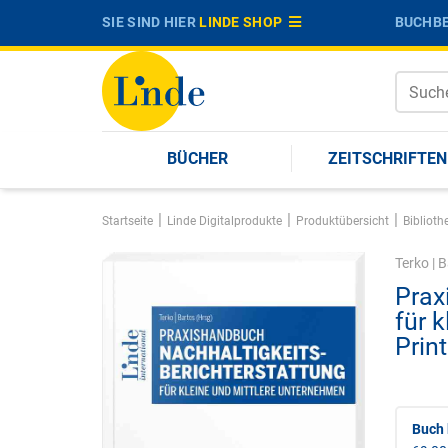
SIE SIND HIER
LINDE SHOP
BUCHBE
BÜCHER
ZEITSCHRIFTEN
|
|
|
Startseite
Linde Digitalprodukte
Produktübersicht
Biblioth
Terko
|
B
Prax
für 
Print
Buch 