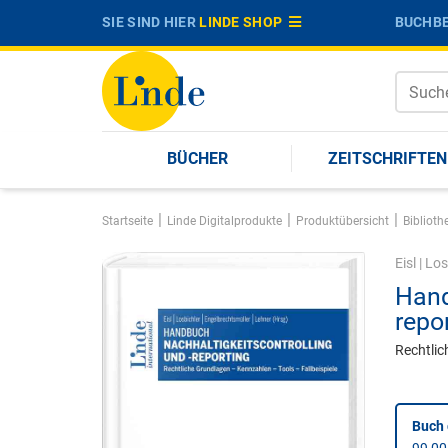
SIE SIND HIER
LINDE SHOP
BUCHBE
BÜCHER
ZEITSCHRIFTEN
|
|
|
Startseite
Linde Digitalprodukte
Produktübersicht
Biblioth
Eisl
|
Los
Hand
repo
Rechtlic
Buch