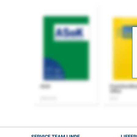
ASok
Praxishandb
Office
Zeitschrift
Buch
SERVICE TEAM LINDE
LIEFE