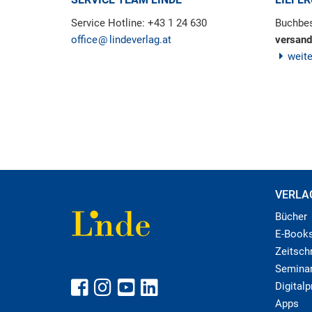
Service Hotline: +43 1 24 630
Buchbes
office
lindeverlag.at
versand
weit
VERLA
Bücher
E-Book
Zeitschr
Semina
Digital
Apps