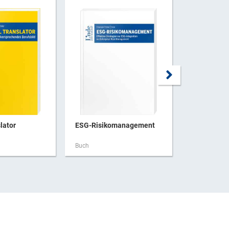
lator
ESG-Risikomanagement
Forensisch
Buch
Buch