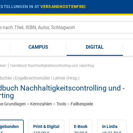
STELLUNGEN IN AT
VERSANDKOSTENFREI
CAMPUS
DIGITAL
|
eken
Handbuch Nachhaltigkeitscontrolling und -reporting
bichler
|
Engelbrechtsmüller
|
Lehner
(Hrsg.)
buch Nachhaltigkeitscontrolling und -
rting
he Grundlagen – Kennzahlen – Tools – Fallbeispiele
 gebunden
Print & Digital
E-Book
In LinDa