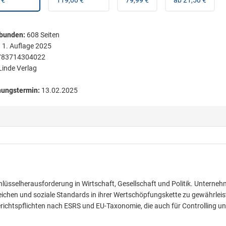
 €
119,00 €
79,99 €
ab 21,50 €
bunden
:
608
Seiten
:
1. Auflage 2025
783714304022
Linde Verlag
nungstermin:
13.02.2025
hlüsselherausforderung in Wirtschaft, Gesellschaft und Politik. Unterne
eichen und soziale Standards in ihrer Wertschöpfungskette zu gewährleis
erichtspflichten nach ESRS und EU-Taxonomie, die auch für Controlling u