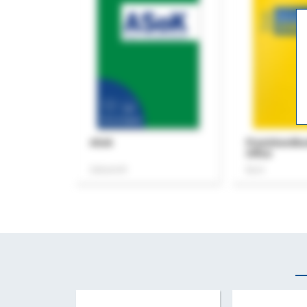
ASok
Praxishandb
Office
Zeitschrift
Buch