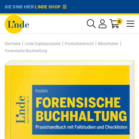
SIE SIND HIER
LINDE SHOP
0
|
|
|
|
Startseite
Linde Digitalprodukte
Produktübersicht
Bibliotheken
Forensische Buchhaltung