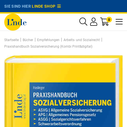
SIE SIND HIER
LINDE SHOP
0
|
|
|
|
Startseite
Bücher
Empfehlungen
Arbeits- und Sozialrecht
Praxishandbuch Sozialversicherung (Kombi Print&digital)