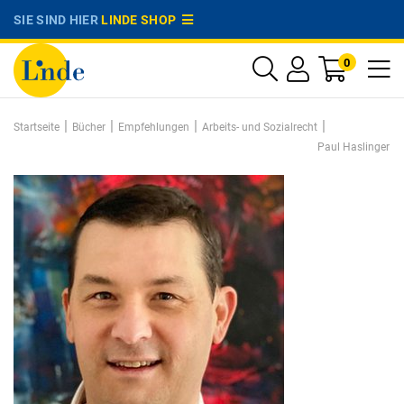
SIE SIND HIER
LINDE SHOP
0
|
|
|
|
Startseite
Bücher
Empfehlungen
Arbeits- und Sozialrecht
Paul Haslinger