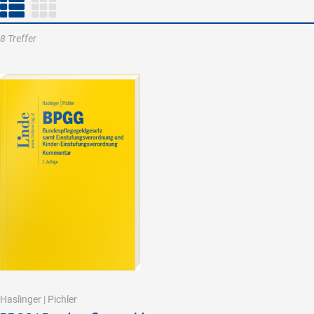
8 Treffer
Haslinger
|
Pichler