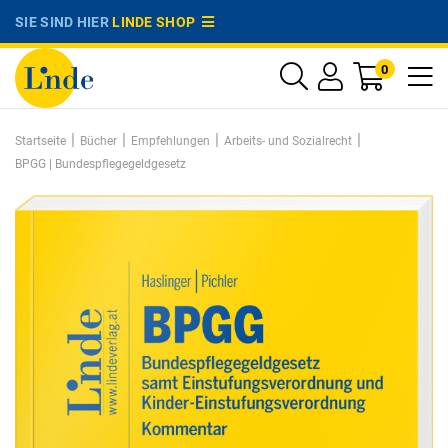
SIE SIND HIER
LINDE SHOP
0
|
|
|
|
Startseite
Bücher
Empfehlungen
Arbeits- und Sozialrecht
BPGG | Bundespflegegeldgesetz