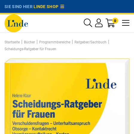
SIE SIND HIER
LINDE SHOP
0
|
|
|
|
Startseite
Bücher
Programmbereiche
Ratgeber/Sachbuch
Scheidungs-Ratgeber für Frauen