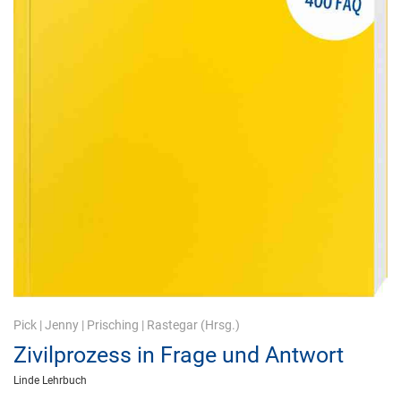
Pick
|
Jenny
|
Prisching
|
Rastegar
(Hrsg.)
Zivilprozess in Frage und Antwort
Linde Lehrbuch