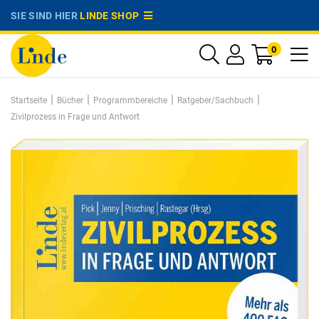
SIE SIND HIER
LINDE SHOP
0
|
|
|
|
Startseite
Bücher
Programmbereiche
Ratgeber/Sachbuch
Zivilprozess in Frage und Antwort