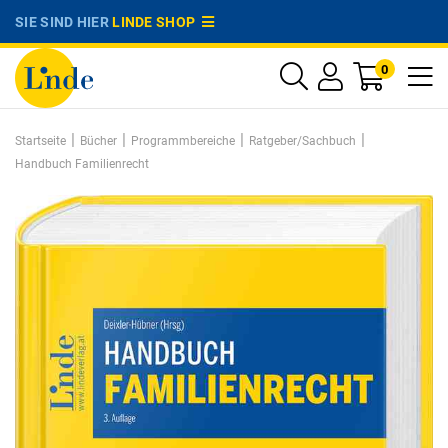
SIE SIND HIER
LINDE SHOP
0
|
|
|
|
Startseite
Bücher
Programmbereiche
Ratgeber/Sachbuch
Handbuch Familienrecht