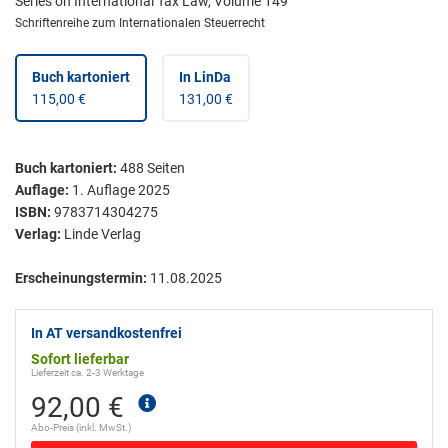
Series on International Tax Law, Volume 149
Schriftenreihe zum Internationalen Steuerrecht
Buch kartoniert
In LinDa
115,00 €
131,00 €
Buch kartoniert
:
488
Seiten
Auflage:
1. Auflage 2025
ISBN:
9783714304275
Verlag:
Linde Verlag
Erscheinungstermin:
11.08.2025
In AT versandkostenfrei
Sofort lieferbar
Lieferzeit ca. 2-3 Werktage
92,00 €
Abo-Preis (inkl. MwSt.)