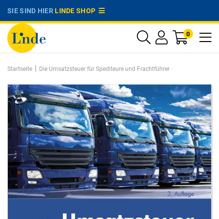
SIE SIND HIER
LINDE SHOP
0
|
Startseite
Die Umsatzsteuer für Spediteure und Frachtführer