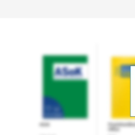
ASok
Praxishandb
Office