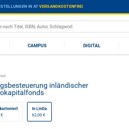
STELLUNGEN IN AT
VERSANDKOSTENFREI
CAMPUS
DIGITAL
user
agsbesteuerung inländischer
kokapitalfonds
kartoniert
In LinDa
 €
62,00 €