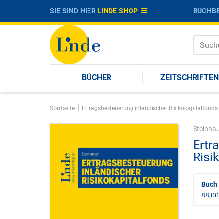
SIE SIND HIER
LINDE SHOP
BUCHBE
BÜCHER
ZEITSCHRIFTEN
|
Startseite
Ertragsbesteuerung inländischer Risikokapitalfonds
Steinha
Ertr
Risi
Buch 
88,00