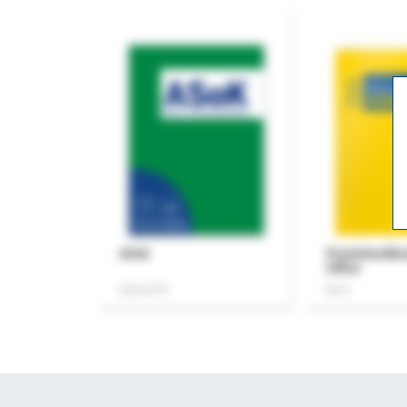
ASok
Praxishandb
Office
Zeitschrift
Buch