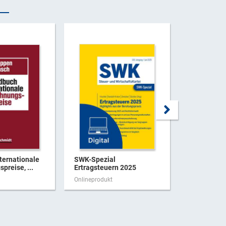
ternationale
SWK-Spezial
Verwaltung
preise, ...
Ertragsteuern 2025
Finanzgeric
Stand ...
Onlineprodukt
Onlineproduk