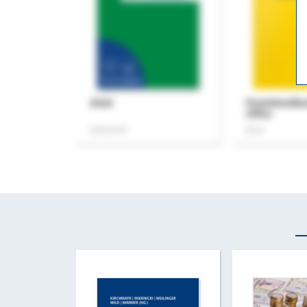
ASok
Praxishandb
Office
Zeitschrift
Buch