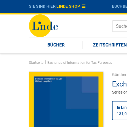
SIE SIND HIER
LINDE SHOP
BUCHBE
BÜCHER
ZEITSCHRIFTEN
|
Startseite
Exchange of Information for Tax Purposes
Günther
Exch
Series o
In Li
131,0