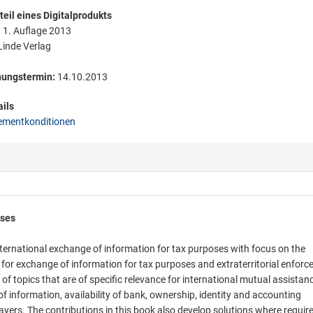
eil eines Digitalprodukts
:
1. Auflage 2013
inde Verlag
nungstermin:
14.10.2013
ils
mentkonditionen
oses
nternational exchange of information for tax purposes with focus on the
is for exchange of information for tax purposes and extraterritorial enfor
of topics that are of specific relevance for international mutual assistanc
f information, availability of bank, ownership, identity and accounting
payers. The contributions in this book also develop solutions where requir