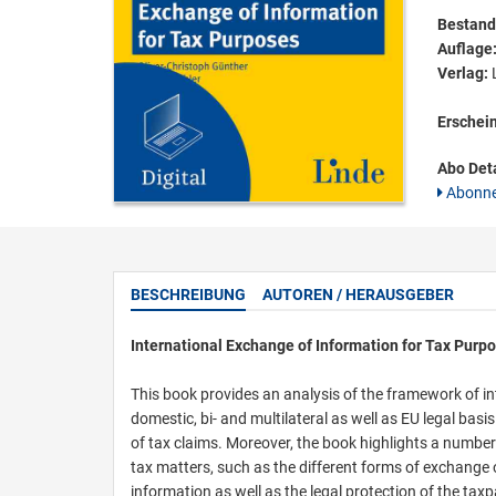
Bestandt
Auflage
Verlag:
L
Erschei
Abo Deta
Abonne
BESCHREIBUNG
AUTOREN / HERAUSGEBER
International Exchange of Information for Tax Purp
This book provides an analysis of the framework of i
domestic, bi- and multilateral as well as EU legal bas
of tax claims. Moreover, the book highlights a number 
tax matters, such as the different forms of exchange o
information as well as the legal protection of the tax