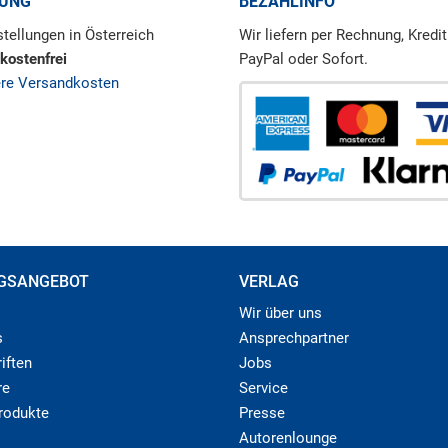
RUNG
BEZAHLINFO
tellungen in Österreich
Wir liefern per Rechnung, Kredit
kostenfrei
PayPal oder Sofort.
ere Versandkosten
GSANGEBOT
VERLAG
Wir über uns
s
Ansprechpartner
iften
Jobs
re
Service
produkte
Presse
Autorenlounge