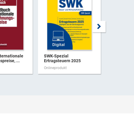
ternationale
SWK-Spezial
Verwaltung
preise, ...
Ertragsteuern 2025
Finanzgeric
Stand ...
Onlineprodukt
Onlineproduk