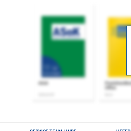
ASok
Praxishandb
Office
Zeitschrift
Buch