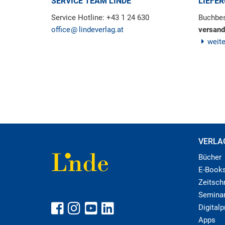
SERVICE TEAM LINDE
LIEFE
Service Hotline: +43 1 24 630
Buchbes
office
lindeverlag.at
versand
weit
VERLA
Bücher
E-Book
Zeitschr
Semina
Digital
Apps