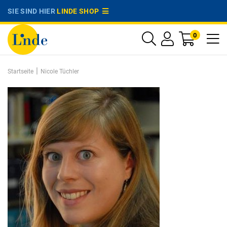
SIE SIND HIER
LINDE SHOP
0
|
Startseite
Nicole Tüchler