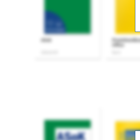
ASok
Praxishandb
Office
Zeitschrift
Buch