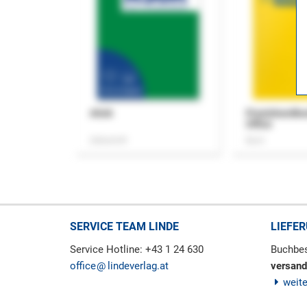
ASok
Praxishandb
Office
Zeitschrift
Buch
SERVICE TEAM LINDE
LIEFE
Service Hotline: +43 1 24 630
Buchbes
office
lindeverlag.at
versand
weit