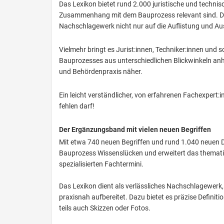
Das Lexikon bietet rund 2.000 juristische und technis
Zusammenhang mit dem Bauprozess relevant sind. Dab
Nachschlagewerk nicht nur auf die Auflistung und A
Vielmehr bringt es Jurist:innen, Techniker:innen und 
Bauprozesses aus unterschiedlichen Blickwinkeln anha
und Behördenpraxis näher.
Ein leicht verständlicher, von erfahrenen Fachexpert:i
fehlen darf!
Der Ergänzungsband mit vielen neuen Begriffen
Mit etwa 740 neuen Begriffen und rund 1.040 neuen D
Bauprozess Wissenslücken und erweitert das themati
spezialisierten Fachtermini.
Das Lexikon dient als verlässliches Nachschlagewerk
praxisnah aufbereitet. Dazu bietet es präzise Definit
teils auch Skizzen oder Fotos.