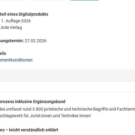
eil eines Digitalprodukts
:
1. Auflage 2026
inde Verlag
nungstermin:
27.02.2026
ils
mentkonditionen
auprozess inklusive Ergänzungsband
s umfasst rund 3.800 juristische und technische Begriffe und Fachterm
hlagewerk für Jurist:innen und Techniker:innen!
s – leicht verständlich erklärt