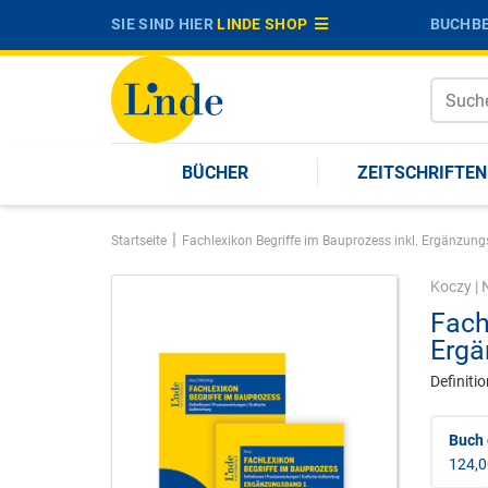
SIE SIND HIER
LINDE SHOP
BUCHBE
BÜCHER
ZEITSCHRIFTEN
|
Startseite
Fachlexikon Begriffe im Bauprozess inkl. Ergänzun
Koczy
|
Fach
Ergä
Definiti
Buch
124,0