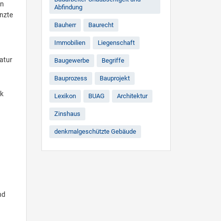
in
Abfindung
nzte
Bauherr
Baurecht
Immobilien
Liegenschaft
atur
Baugewerbe
Begriffe
Bauprozess
Bauprojekt
ek
Lexikon
BUAG
Architektur
Zinshaus
denkmalgeschützte Gebäude
nd