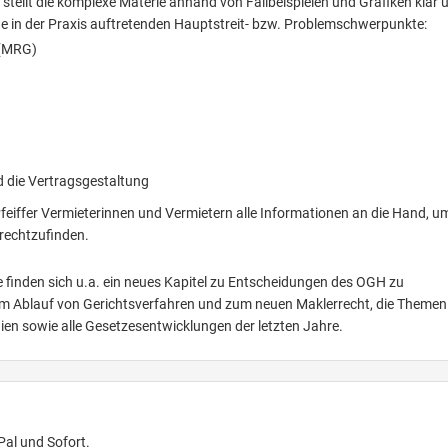
stellt die komplexe Materie anhand von Fallbeispielen und Grafiken klar 
de in der Praxis auftretenden Hauptstreit- bzw. Problemschwerpunkte:
 (MRG)
 die Vertragsgestaltung
Pfeiffer Vermieterinnen und Vermietern alle Informationen an die Hand, u
rechtzufinden.
e finden sich u.a. ein neues Kapitel zu Entscheidungen des OGH zu
um Ablauf von Gerichtsverfahren und zum neuen Maklerrecht, die Themen
en sowie alle Gesetzesentwicklungen der letzten Jahre.
Pal und Sofort.