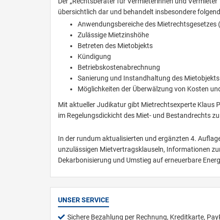
Der „Rechtsberater für Vermieterinnen und Vermieter“ 
übersichtlich dar und behandelt insbesondere folgen
Anwendungsbereiche des Mietrechtsgesetzes
Zulässige Mietzinshöhe
Betreten des Mietobjekts
Kündigung
Betriebskostenabrechnung
Sanierung und Instandhaltung des Mietobjekts
Möglichkeiten der Überwälzung von Kosten und
Mit aktueller Judikatur gibt Mietrechtsexperte Klaus 
im Regelungsdickicht des Miet- und Bestandrechts zu
In der rundum aktualisierten und ergänzten 4. Auflag
unzulässigen Mietvertragsklauseln, Informationen z
Dekarbonisierung und Umstieg auf erneuerbare Energi
UNSER SERVICE
Sichere Bezahlung per Rechnung, Kreditkarte, Pay