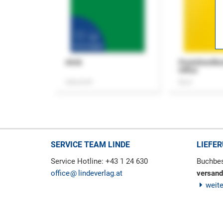
ASok
Praxishandb
Office
Zeitschrift
Buch
SERVICE TEAM LINDE
LIEFE
Service Hotline: +43 1 24 630
Buchbes
office
lindeverlag.at
versand
weit