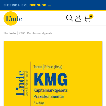
SIE SIND HIER
LINDE SHOP
0
|
Startseite
KMG | Kapitalmarktgesetz