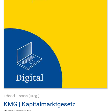
Frössel
|
Toman
(Hrsg.)
KMG | Kapitalmarktgesetz