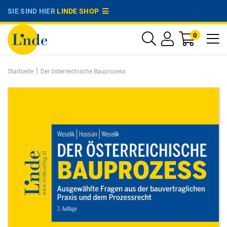
SIE SIND HIER
LINDE SHOP
0
|
Startseite
Der österreichische Bauprozess