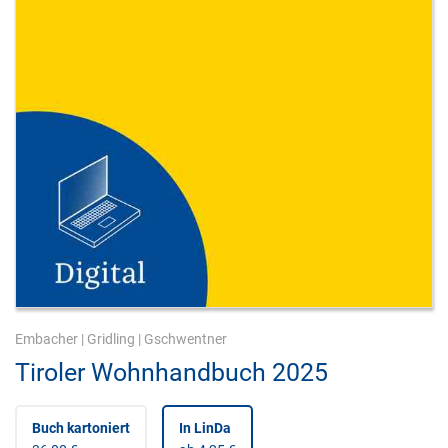
Embacher
|
Gridling
|
Gschwentner
Tiroler Wohnhandbuch 2025
Buch kartoniert
In LinDa