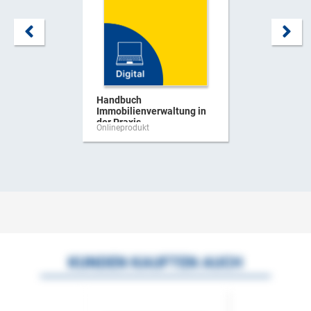
Handbuch
Immobilienverwaltung in
der Praxis
Onlineprodukt
KUNDEN KAUFTEN AUCH