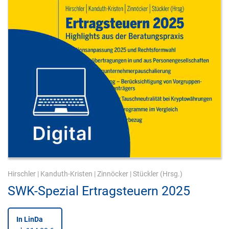
Hirschler
|
Kanduth-Kristen
|
Zinnöcker
|
Stückler
(Hrsg.)
SWK-Spezial Ertragsteuern 2025
In LinDa