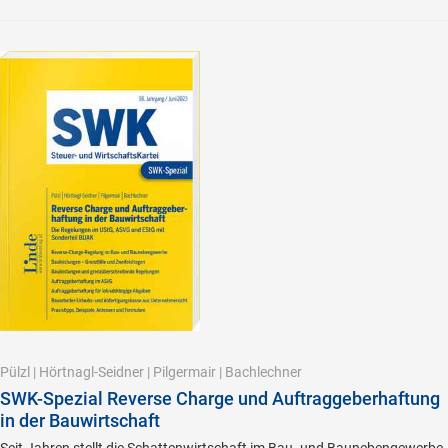
Pülzl
|
Hörtnagl-Seidner
|
Pilgermair
|
Bachlechner
SWK-Spezial Reverse Charge und Auftraggeberhaftung
in der Bauwirtschaft
Seit Jahren stellt die Schattenwirtschaft im Bau- und Baunebengewerbe