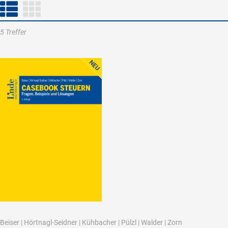
5 Treffer
Beiser
|
Hörtnagl-Seidner
|
Kühbacher
|
Pülzl
|
Walder
|
Zorn