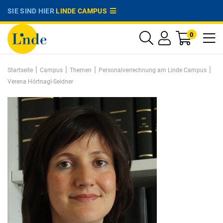
SIE SIND HIER
LINDE CAMPUS
0
|
|
|
|
Startseite
Campus
Themen
Personalverrechnung am Linde Campus
Verena Hörtnagl-Seidner