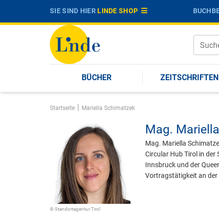
SIE SIND HIER
LINDE SHOP
BUCHBE
BÜCHER
ZEITSCHRIFTEN
|
Startseite
Mariella Schimatzek
Mag.
Mariell
Mag. Mariella Schimatze
Circular Hub Tirol in de
Innsbruck und der Queen
Vortragstätigkeit an de
© Standortagentur Tirol