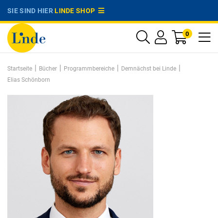
SIE SIND HIER
LINDE SHOP
0
|
|
|
|
Startseite
Bücher
Programmbereiche
Demnächst bei Linde
Elias Schönborn