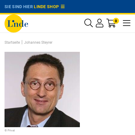
SIE SIND HIER
LINDE SHOP
0
|
Startseite
Johannes Steyrer
© Privat